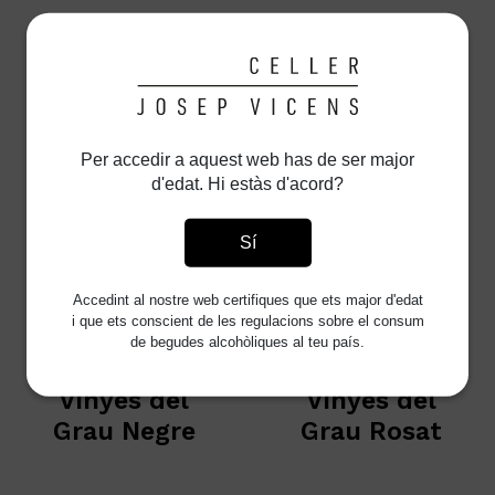
Lo Syrah del
Lo Divuit
Grau
Graus
Lo Natural de
Lo Singular 01
Per accedir a aquest web has de ser major
Vicens
d'edat. Hi estàs d'acord?
Sí
Vinyes del
Vinyes del
Grau Garnatxa
Grau Macabeu
Accedint al nostre web certifiques que ets major d'edat
Blanca
i que ets conscient de les regulacions sobre el consum
de begudes alcohòliques al teu país.
Vinyes del
Vinyes del
Grau Negre
Grau Rosat