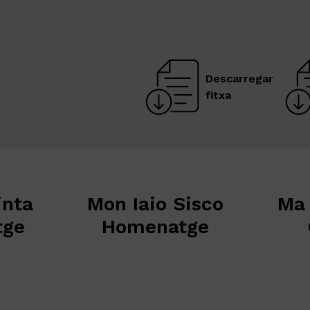
Descarregar
fitxa
Mon Iaio Sisco
Ma Iaia C
Homenatge
Orige