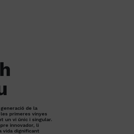
ah
u
 generació de la
1 les primeres vinyes
t un vi únic i singular.
pre innovador, li
 vida dignificant