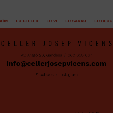
RAÏM
LO CELLER
LO VI
LO SARAU
LO BLOG
Av. Aragó 20, Gandesa
/
660 658 667
info@cellerjosepvicens.com
Facebook
/
Instagram