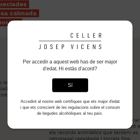
speciades
desa calmada
uositat
Per accedir a aquest web has de ser major
d'edat. Hi estàs d'acord?
notes especiades, records de cacau
Sí
ucaliptus i cardamom negre. Les
rint-se ara a notes de pebre negre i
Accedint al nostre web certifiques que ets major d'edat
i que ets conscient de les regulacions sobre el consum
Gustativa
de begudes alcohòliques al teu país.
El vi té una densitat elevada, amb car
moment l’acidesa empeny el vi, fent e
els records aromàtics que teníem es 
retronasal regalèssia i torrats fins.