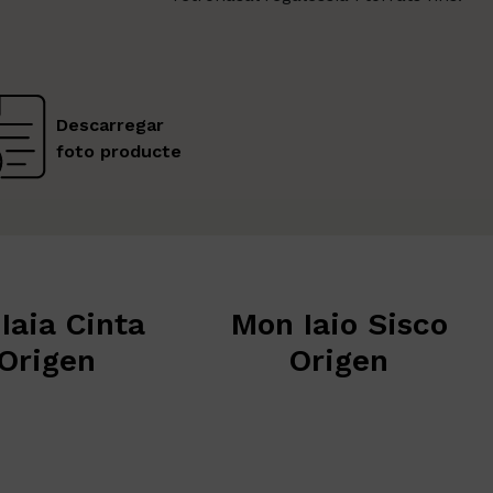
Descarregar
foto producte
inta
Mon Iaio Sisco
Lo 
n
Origen