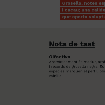
Grosella, notes e
i cacau; una cali
que aporta volupt
Nota de tast
Olfactiva
Aromàticament és madur, amb 
i records de grosella negra. E
especies marquen el perfil, ob
vainilla.