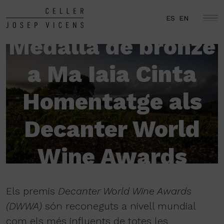
ES
EN
Medalla de bronze
a Ma Iaia Cinta
Homentatge als
Decanter World
Wine Awards
Els premis
Decanter World Wine Awards
(DWWA)
són reconeguts a nivell mundial
com els més influents de totes les