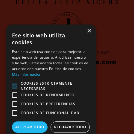
×
Ese sitio web utiliza
cookies
Este sitio web usa cookies para mejorar la
Av. Aragó 20, Gandesa
/
660 658 667
experiencia del usuario. Al utilizar nuestro
info@cellerjosepvicens.com
sitio web, usted acepta todas las cookies de
acuerdo con nuestra Política de cookies.
Facebook
/
Instagram
Más información
COOKIES ESTRICTAMENTE
NECESARIAS
COOKIES DE RENDIMIENTO
COOKIES DE PREFERENCIAS
COOKIES DE FUNCIONALIDAD
Avís legal
ACEPTAR TODO
RECHAZAR TODO
Política de cookies
Política de privacitat